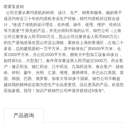
喷雾泵直销
公司主要从事均质机的科研、设计、生产、销售和服务。她的骨干
成员均有近三十年的均质机专业生产经验，锦竹均质机经过联合设
计，*改进了传统的设计理念，在外观、操作、使用、维护、性价比
等方面更*于原先的产品，并充分得到市场的认可。锦竹公司（上海
公司注册资金人民币500万元，昆山公司注册资金人民币800万元）
的生产基地坐落在昆山市淀山湖镇，紧挨在上海的青浦区，占地二十
多亩，总的建筑面积一万平方米，其中标准化厂房6500平方米，仓
库1000平方米，办公区2000平方米。拥有大中型加工设备30多台，
如镗床5台，大型龙门，备件库存量这算人民币超过3000万。药企客
户：修正药业、辅仁药业、江中药业、九旭药业等。食企客户：娃哈
哈、伊利、蒙牛、光明、汇源、维维、康师傅等。并已出口美国、英
国、韩国、巴西、俄罗斯、加拿大等30多个国家。锦竹公司不断超
越自我的精神必定能为您生产出品质更优、品位更高的产品。欢迎您
莅临参观、指导！知识产权锦竹公司申请并获得过6项专*。
产品咨询