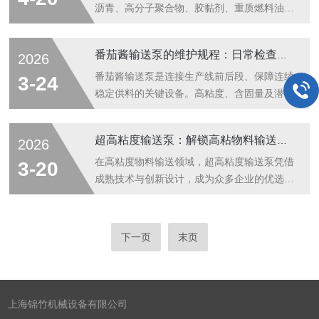
的接触面形成润滑层，改变了传统结构中轴
的乳化、分散和微粒化能力，成为了众多生产
沥青、高分子聚合物、胶黏剂、重质燃料油等
瓦...
线上的关键一环。为了更好地理解这台机器的
高粘度、流动性极差的流体的工业设备。与输
价值，我们需要从它的基本构造和运行机制入
送水等低粘度流体的离心泵不同，高粘度流体
番茄酱输送泵的维护规程：日常检查与关键部件更换
2026
手，一探其工作的奥秘。其核心工作原理可以
的输送面临流动阻力巨大、易产生气穴、对剪
概括为“空穴效应”、“撞击效应”和“剪切效
切敏感以及需要克服起动扭矩大等核心挑战。
番茄酱输送泵是连接生产线前后段、保障连续
3-24
应”的协同作用。整个过程始于高压泵的...
因此，这类泵的工作原理和结构设计必须围绕
稳定供料的关键设备。高粘度、含固量及潜在
如何建立稳定的正向排量、如何有效地克服流
的腐蚀性，使其运行工况严苛。建立并严格执
体内部摩擦以及如何实现温和输送以防止物料
行一套科学的维护规程，涵盖日常检查与预防
超高粘度输送泵：解锁高粘物料输送新体验
2026
降解等目标展开。高黏度输送泵主要采用容积
性更换，是保障设备长周期稳定运行、避免非
式原理，其核心工作机理是在泵腔内形成一个
计划停机、确保产品质量与卫生安全的基础。
在高粘度物料输送领域，超高粘度输送泵凭借
3-20
个连续的、封闭的腔室，通过机械运动使腔
这套规程遵循预防为主、按需维保的原则，将
成熟技术与创新设计，成为众多企业的优选设
室...
隐患消除在萌芽状态。日常检查是维护规程的
备，其多维度应用优势，为各行业生产流程注
第一道防线，于每班操作前、中、后进行。操
入了高效与稳定的动力。一、依托深厚积淀，
作前检查始于设备外围，确认泵体及周边无泄
筑牢品质根基在流体处理设备领域深耕多年，
下一页
末页
漏、无异物，地脚螺栓无松动。检查电源与控
核心团队拥有近三十年专业生产经验，为超高
制系统正常，变频器参数无误。手动盘车，
粘度输送泵的品质打下坚实基础。企业通过联
感...
合设计优化传统理念，在设备外观、操作便捷
性、维护成本等多方面实现升级，产品不仅在
上海锦竹机械设备有限公司
国内市场获得广泛认可，还凭借可靠性能积累