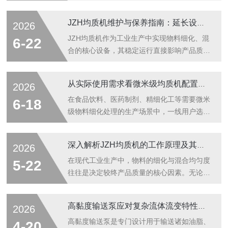
节发挥着重要作用。在长时间高负荷运行过程
中，设备出现一定程度的声音变化属于正常现
JZH均质机维护与保养指南：延长设备寿命的关键
2026
象，但如果出现尖锐的金属摩擦声、断续的冲
击声或不规律的振动噪音，往往预示着设备内
JZH均质机作为工业生产中实现物料细化、混
6-22
部存在机械磨损或装配松动。及时准确地定位
合的核心设备，其稳定运行直接影响产品质量
这些异常噪音的来源，不仅能避免非计划停
与生产效率。科学的维护与保养不仅能减少突
机，还能有效延长设备的使用寿命。当设备启
发故障，更能显著延长设备使用寿命，降低企
从实际使用需求看微米级均质机配置说明
2026
动后出现持续的尖锐啸叫声，通常问题集中在
业运营成本。日常维护需从开机前检查开始。
机械密封或轴承部位。机械密封是防止物料进
操作人员应每日确认设备各连接部位螺栓无松
在食品饮料、医药制剂、精细化工等需要微米
6-18
入电机转轴的关键部件，长期处理含有硬质颗
动，进料管道与出料阀门无泄漏，润滑油液位
级物料细化处理的生产场景中，一线用户选择
粒的...
处于正常刻度范围。均质机核心部件为均质阀
均质设备时，核心关注长期运行稳定性、运维
与柱塞泵，启动前需手动盘车确认转动灵活，
便捷度、长期使用成本三个核心维度，上海锦
深入解析JZH均质机的工作原理及其在工业中的应用
2026
避免因卡滞导致电机过载。运行过程中，需实
竹微米级均质机的所有结构设计，都围绕这三
时监测压力波动与温度变化，若发现压力表指
类实际使用需求展开，适配不同规模生产线的
在现代工业生产中，物料的细化与混合均匀度
5-22
针异常跳动或轴承温度超过70摄氏度，应...
连续运行要求。一、针对长期连续运行的核心
往往是决定较终产品质量的核心因素。无论是
设计1、润滑系统采用高压耐油软管，搭配强
食品饮料、精细化工还是生物医药领域，对于
制注射式和飞溅式相结合的组合结构，强制注
微观粒径的控制要求都日益严苛。在这样的背
高黏度输送泵应对复杂流体流变特性实现稳定输送的工作原理与技术特点
2026
射式系统也叫防抱死系统，通过高压耐油软管
景下，高压均质技术应运而生，而JZH均质机
直接将润滑油注射到轴瓦中部，让轴瓦与曲轴
正是这一领域中的代表性设备。它凭借其较好
高黏度输送泵是专门设计用于输送诸如油脂、
4-20