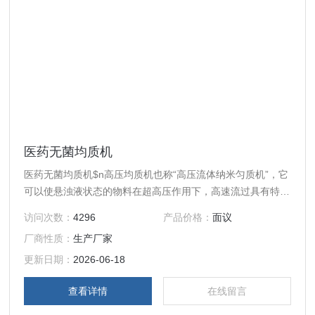
医药无菌均质机
医药无菌均质机$n高压均质机也称“高压流体纳米匀质机”，它
可以使悬浊液状态的物料在超高压作用下，高速流过具有特殊
内部结构的容腔（高压均质腔），使物料发生物理、化学、结
访问次数：
4296
产品价格：
面议
构性质等一系列变化，终达到均质的效果。
厂商性质：
生产厂家
更新日期：
2026-06-18
查看详情
在线留言