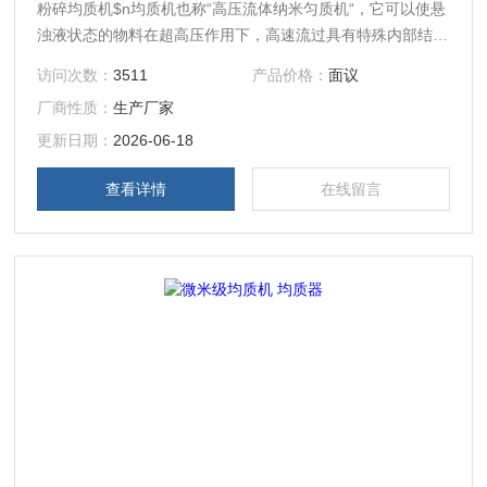
粉碎均质机$n均质机也称“高压流体纳米匀质机“，它可以使悬
浊液状态的物料在超高压作用下，高速流过具有特殊内部结构
的容腔（高压均质腔），使物料发生物理、化学、结构性质等
访问次数：
3511
产品价格：
面议
一系列变化，终达到均质的效果。
厂商性质：
生产厂家
更新日期：
2026-06-18
查看详情
在线留言