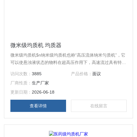
微米级均质机 均质器
微米级均质机$n纳米级均质机也称“高压流体纳米匀质机”，它
可以使悬浊液状态的物料在超高压作用下，高速流过具有特殊
内部结构的容腔（高压均质腔），使物料发生物理、化学、结
访问次数：
3885
产品价格：
面议
构性质等一系列变化，终达到均质的效果。
厂商性质：
生产厂家
更新日期：
2026-06-18
查看详情
在线留言