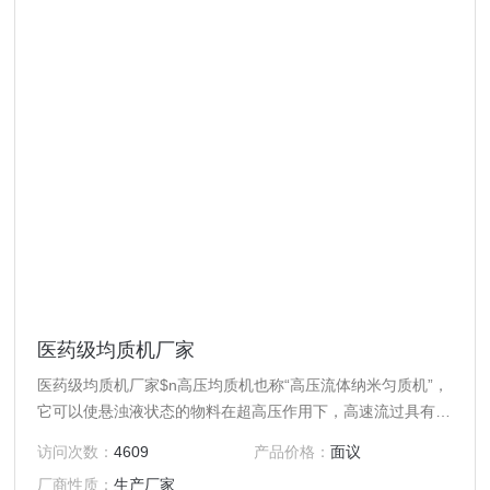
医药级均质机厂家
医药级均质机厂家$n高压均质机也称“高压流体纳米匀质机”，
它可以使悬浊液状态的物料在超高压作用下，高速流过具有特
殊内部结构的容腔（高压均质腔），使物料发生物理、化学、
访问次数：
4609
产品价格：
面议
结构性质等一系列变化，终达到均质的效果。
厂商性质：
生产厂家