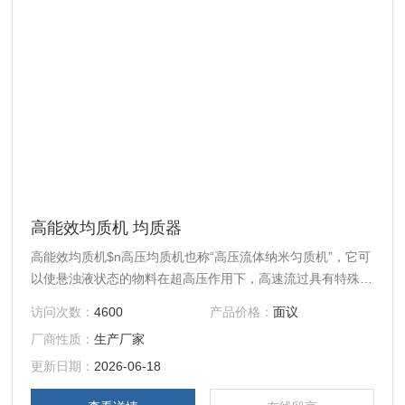
高能效均质机 均质器
高能效均质机$n高压均质机也称“高压流体纳米匀质机”，它可
以使悬浊液状态的物料在超高压作用下，高速流过具有特殊内
部结构的容腔（高压均质腔），使物料发生物理、化学、结构
访问次数：
4600
产品价格：
面议
性质等一系列变化，终达到均质的效果。
厂商性质：
生产厂家
更新日期：
2026-06-18