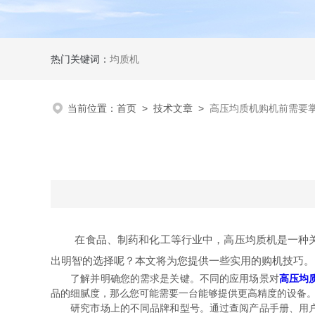
热门关键词：
均质机
当前位置：
首页
>
技术文章
>
高压均质机购机前需要
在食品、制药和化工等行业中，高压均质机是一种关键
出明智的选择呢？本文将为您提供一些实用的购机技巧。
了解并明确您的需求是关键。不同的应用场景对
高压均
品的细腻度，那么您可能需要一台能够提供更高精度的设备
研究市场上的不同品牌和型号。通过查阅产品手册、用户评