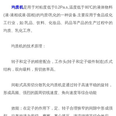
均质机
是用于对粘度低于0.2Pa.s,温度低于80℃的液体物料
(液-液相或液-固相)的均质\乳化的一种设备.主要应用于食品或化
工行业，如:乳品、饮料、化妆品、药品等产品的生产过程中的
均质、乳化工序。
均质机的技术原理：
转子和定子的精密配合，工作头(转子和定子锻件制造)爪式
结构，双向吸料，剪切效率高。
间歇式高剪切分散乳化均质机是通过转子高速平稳的旋转，
形成高频、强烈的圆周切线速度、角向速度等综合动能
效能；在定子的作用下，定、转子合理狭窄的间隙中形成强
烈、往复的液力剪切、摩擦、离心挤压、液流碰撞等综合效应，